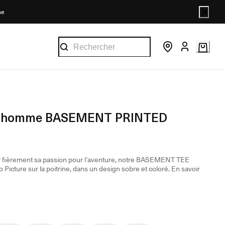
ne
rt homme BASEMENT PRINTED
r fièrement sa passion pour l’aventure, notre BASEMENT TEE
o Picture sur la poitrine, dans un design sobre et coloré.
En savoir