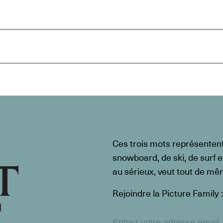
Ces trois mots représenten
snowboard, de ski, de surf e
au sérieux, veut tout de m
Rejoindre la Picture Family :