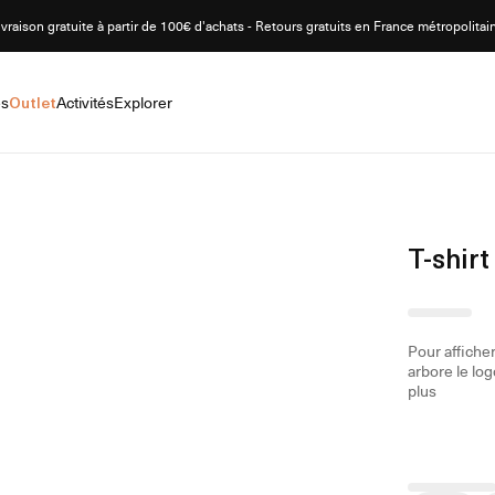
ivraison gratuite à partir de 100€ d'achats - Retours gratuits en France métropolitai
es
Outlet
Activités
Explorer
T-shi
Pour affiche
arbore le log
plus