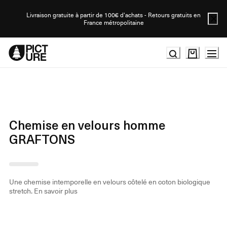
Skip
to
Livraison gratuite à partir de 100€ d'achats - Retours gratuits en
France métropolitaine
Content
Chemise en velours homme
GRAFTONS
Une chemise intemporelle en velours côtelé en coton biologique
stretch.
En savoir plus