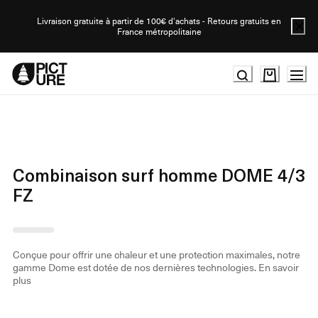
Skip
to
Livraison gratuite à partir de 100€ d'achats - Retours gratuits en
France métropolitaine
Content
Combinaison surf homme DOME 4/3
FZ
Conçue pour offrir une chaleur et une protection maximales, notre
gamme Dome est dotée de nos dernières technologies.
En savoir
plus