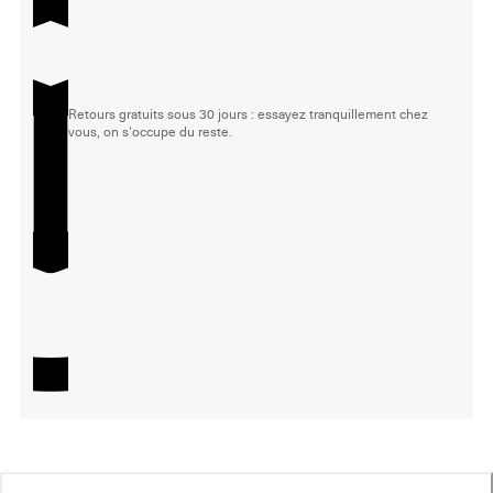
Retours gratuits sous 30 jours : essayez tranquillement chez
vous, on s'occupe du reste.