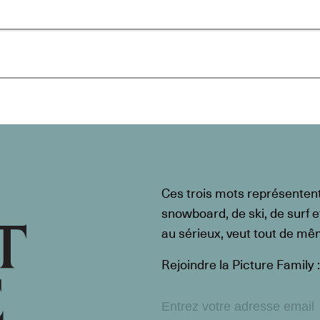
Ces trois mots représenten
snowboard, de ski, de surf e
au sérieux, veut tout de m
Rejoindre la Picture Family :