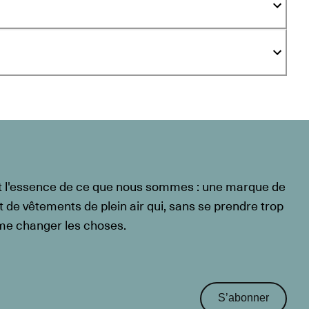
t l'essence de ce que nous sommes : une marque de
t de vêtements de plein air qui, sans se prendre trop
ême changer les choses.
S’abonner