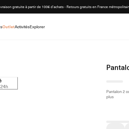
ivraison gratuite à partir de 100€ d'achats - Retours gratuits en France métropolitai
es
Outlet
Activités
Explorer
Pantal
é
/24h
Pantalon 2 c
plus