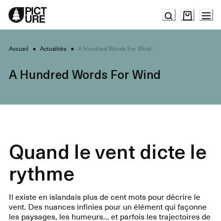
Skip
to
Content
Accueil
●
Actualités
●
A Hundred Words For Wind
A Hundred Words For Wind
Quand le vent dicte le
rythme
Il existe en islandais plus de cent mots pour décrire le
vent. Des nuances infinies pour un élément qui façonne
les paysages, les humeurs… et parfois les trajectoires de