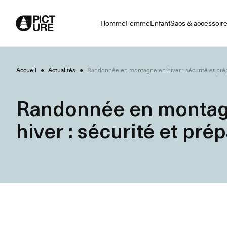
Skip
to
Homme
Femme
Enfant
Sacs & accessoir
Content
Accueil
●
Actualités
●
Randonnée en montagne en hiver : sécurité et pré
Randonnée en montag
hiver : sécurité et pré