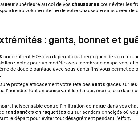
hauteur supérieure au col de vos
chaussures
pour éviter les fr
respondre au volume interne de votre chaussure sans créer de
xtrémités : gants, bonnet et gu
s
concentrent 80% des déperditions thermiques de votre corp
 isolation : optez pour un modèle avec membrane coupe-vent et
tème de double gantage avec sous-gants fins vous permet de g
.
cture protège efficacement votre tête des
vents
glacés sur les
ue l'humidité tout en conservant la chaleur, même lors des m
art indispensable contre l'infiltration de
neige
dans vos chau
 de
randonnées en raquettes
ou sur sentiers enneigés où vo
nt le départ pour éviter tout désagrément pendant l'effort.