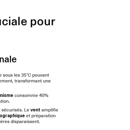
uciale pour
nale
e sous les 35°C pouvant
ement, transformant une
anisme
consomme 40%
tion.
sécurisés. Le
vent
amplifie
pographique
et préparation
ères disparaissent.