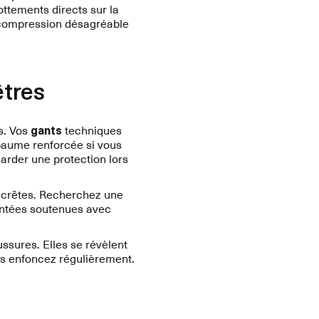
ottements directs sur la
 compression désagréable
êtres
s. Vos
gants
techniques
 paume renforcée si vous
arder une protection lors
 crêtes. Recherchez une
ontées soutenues avec
ssures. Elles se révèlent
us enfoncez régulièrement.