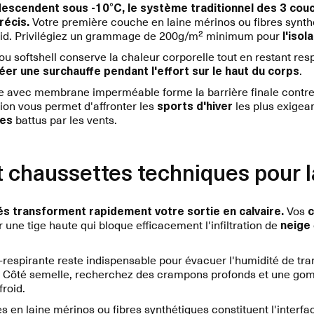
escendent sous -10°C, le système traditionnel des 3 co
récis.
Votre première couche en laine mérinos ou fibres synth
froid. Privilégiez un grammage de 200g/m² minimum pour
l'iso
u softshell conserve la chaleur corporelle tout en restant res
er une surchauffe pendant l'effort sur le haut du corps
.
re avec membrane imperméable forme la barrière finale contre 
tion vous permet d'affronter les
sports d'hiver
les plus exigea
pes
battus par les vents.
 chaussettes techniques pour l
és transforment rapidement votre sortie en calvaire.
Vos
c
 une tige haute qui bloque efficacement l'infiltration de
neige
spirante reste indispensable pour évacuer l'humidité de tran
e. Côté semelle, recherchez des crampons profonds et une go
roid.
 en laine mérinos ou fibres synthétiques constituent l'interfac