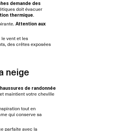
uches demande des
étiques doit évacuer
lation thermique
.
pirante.
Attention aux
le vent et les
nts, des crêtes exposées
a neige
haussures de randonnée
et maintient votre cheville
spiration tout en
mme qui conserve sa
e parfaite avec la