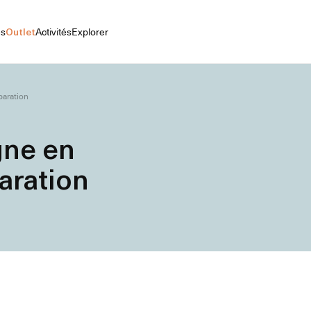
es
Outlet
Activités
Explorer
paration
ne en
paration