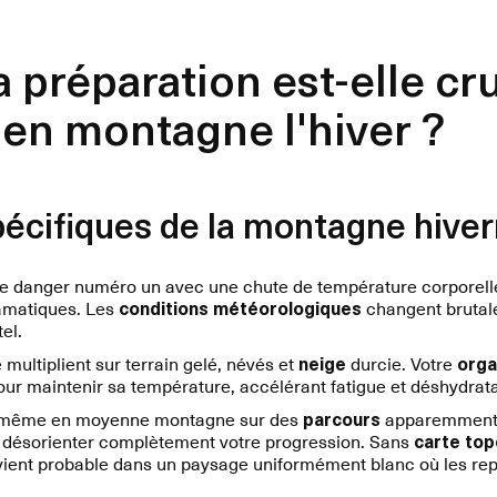
 préparation est-elle cr
en montagne l'hiver ?
pécifiques de la montagne hiver
e danger numéro un avec une chute de température corporell
amatiques. Les
conditions météorologiques
changent brutal
el.
 multiplient sur terrain gelé, névés et
neige
durcie. Votre
org
ur maintenir sa température, accélérant fatigue et déshydrata
même en moyenne montagne sur des
parcours
apparemment 
ut désorienter complètement votre progression. Sans
carte to
vient probable dans un paysage uniformément blanc où les rep