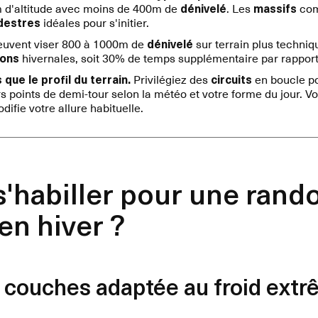
m d'altitude avec moins de 400m de
dénivelé
. Les
massifs
com
destres
idéales pour s'initier.
uvent viser 800 à 1000m de
dénivelé
sur terrain plus techni
ions
hivernales, soit 30% de temps supplémentaire par rapport 
que le profil du terrain.
Privilégiez des
circuits
en boucle po
urs points de demi-tour selon la météo et votre forme du jour. V
ifie votre allure habituelle.
habiller pour une rand
n hiver ?
3 couches adaptée au froid ext