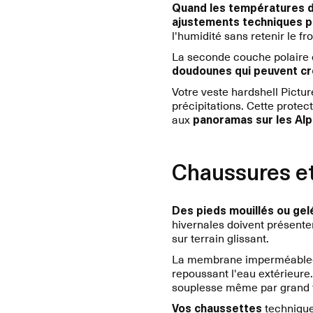
Quand les températures d
ajustements techniques p
l'humidité sans retenir le 
La seconde couche polaire o
doudounes qui peuvent cré
Votre veste hardshell Pictu
précipitations. Cette protec
aux
panoramas sur les Al
Chaussures et
Des pieds mouillés ou gel
hivernales doivent présenter
sur terrain glissant.
La membrane imperméable-re
repoussant l'eau extérieur
souplesse même par grand f
Vos chaussettes
techniques