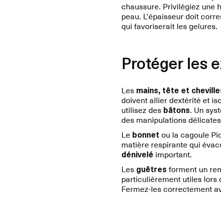
chaussure. Privilégiez une 
peau. L'épaisseur doit cor
qui favoriserait les gelures.
Protéger les e
Les
mains, tête et cheville
doivent allier dextérité et
utilisez des
bâtons
. Un sys
des manipulations délicates
Le
bonnet
ou la cagoule Pi
matière respirante qui évac
dénivelé
important.
Les
guêtres
forment un remp
particulièrement utiles lors
Fermez-les correctement ava