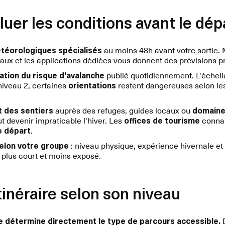
er les conditions avant le dép
étéorologiques spécialisés
au moins 48h avant votre sortie
aux et les applications dédiées vous donnent des prévisions p
mation du risque d'avalanche
publié quotidiennement. L'échelle
niveau 2, certaines
orientations
restent dangereuses selon l
t des sentiers
auprès des refuges, guides locaux ou
domaine
t devenir impraticable l'hiver. Les
offices de tourisme
connai
e départ
.
selon votre groupe
: niveau physique, expérience hivernale et
 plus court et moins exposé.
itinéraire selon son niveau
e détermine directement le type de parcours accessible.
D