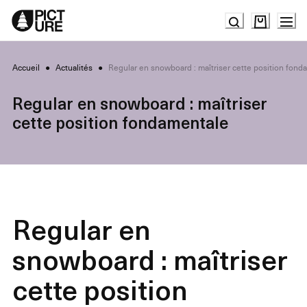
Skip
to
Content
Accueil
●
Actualités
●
Regular en snowboard : maîtriser cette position fond
Regular en snowboard : maîtriser
cette position fondamentale
Regular en
snowboard : maîtriser
cette position