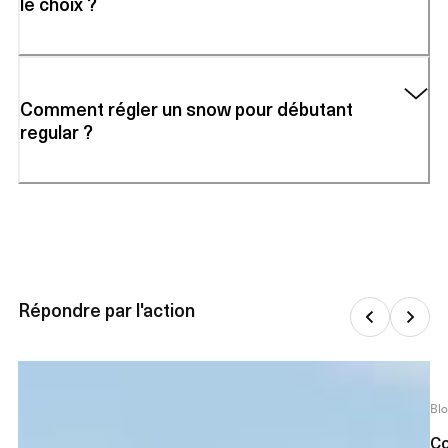
le choix ?
Comment régler un snow pour débutant
regular ?
Répondre par l'action
Bl
Co