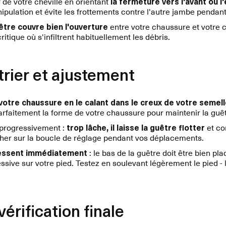
 de votre cheville en orientant
la fermeture vers l'avant ou l
anipulation et évite les frottements contre l'autre jambe pendan
uêtre couvre bien l'ouverture
entre votre chaussure et votre 
critique où s'infiltrent habituellement les débris.
étrier et ajustement
 votre chaussure en le calant dans le creux de votre semel
arfaitement la forme de votre chaussure pour maintenir la guêt
r progressivement :
trop lâche, il laisse la guêtre flotter
et co
her sur la boucle de réglage pendant vos déplacements.
ressent immédiatement
: le bas de la guêtre doit être bien p
ssive sur votre pied. Testez en soulevant légèrement le pied -
érification finale