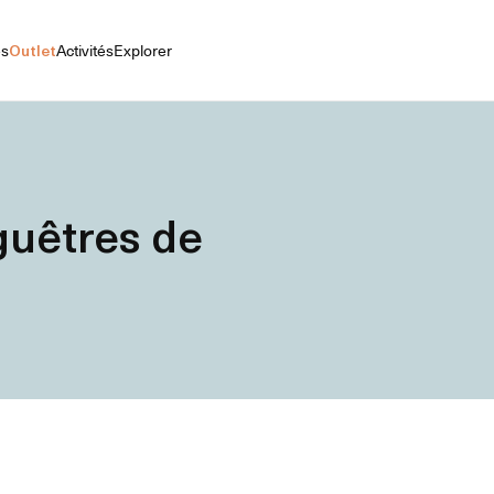
es
Outlet
Activités
Explorer
uêtres de