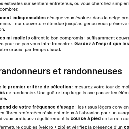
s estivales sur sentiers entretenus, où vous cherchez simple
ncombrer.
nnent indispensables
dès que vous évoluez dans la neige pro
dense. Leur couverture étendue jusqu'au genou vous préserve de
on.
es mi-mollets
offrent le bon compromis : suffisamment couvr
s pour ne pas vous faire transpirer.
Gardez à l'esprit que le
ètre crucial par temps chaud.
 randonneurs et randonneuses
e le premier critère de sélection
: mesurez votre tour de moll
es
de randonnée. Une guêtre trop large laisse passer les éléme
ine.
épend de votre fréquence d'usage
: les tissus légers convie
es fibres renforcées résistent mieux à l'abrasion pour un usage
si vous pratiquez régulièrement la
course à pied
en terrain ac
fermeture doubles (velcro + zip) et vérifiez la présence d'un
co