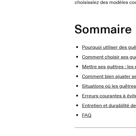
choisissiez des modèles cou
Sommaire
Pourquoi utiliser des gu
Comment choisir ses gu
Mettre ses guêtres : les 
Comment bien ajuster s
Situations où les guêtre
Erreurs courantes à évit
Entretien et durabilité d
FAQ