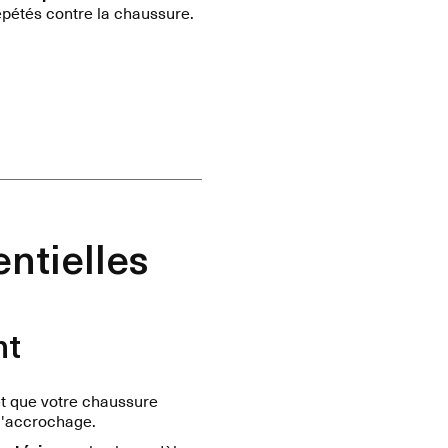
épétés contre la chaussure.
entielles
nt
t que votre chaussure
d'accrochage.