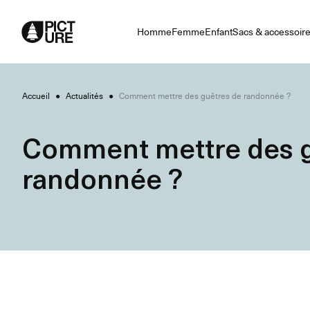
Skip
to
Homme
Femme
Enfant
Sacs & accessoir
Content
Accueil
●
Actualités
●
Comment mettre des guêtres de randonnée ?
Comment mettre des g
randonnée ?