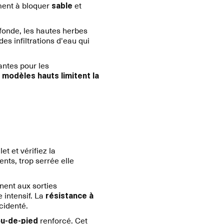
ment à bloquer
sable
et
fonde, les hautes herbes
s infiltrations d'eau qui
antes pour les
s modèles hauts limitent la
et et vérifiez la
nts, trop serrée elle
nnent aux sorties
 intensif. La
résistance à
cidenté.
u-de-pied
renforcé. Cet