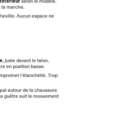
'extérieur
selon le modèle.
t la marche.
cheville. Aucun espace ne
le
, juste devant le talon.
re en position basse.
mpromet l'étanchéité. Trop
laqué autour de la chaussure
 la guêtre suit le mouvement